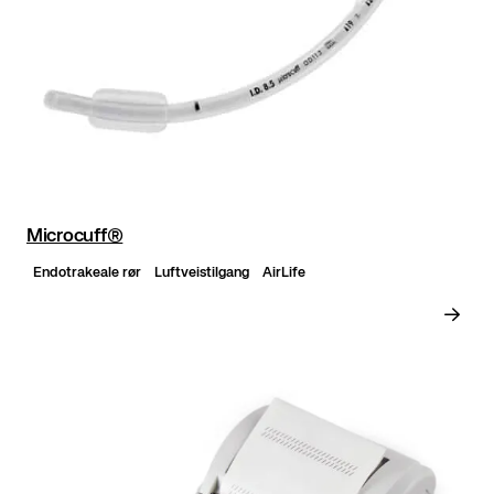
Microcuff®
Endotrakeale rør
Luftveistilgang
AirLife