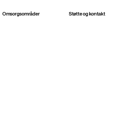
Omsorgsområder
Støtte og kontakt
Anestesi og
Service & teknisk
intensivbehandling
support
Pasientnær analysering
Kontakt
(PNA)
Nyfødt og pediatrisk
avdeling
Lunge- og
kardiologidiagnostikk
Respirasjonsbehandling
Øvrige løsninger
© TIMIK Group AB 2026