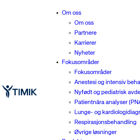
Om oss
Om oss
Partnere
Karrierer
Nyheter
Fokusområder
Fokusområder
Anestesi og intensiv beh
Nyfødt og pediatrisk avde
Patientnära analyser (PN
Lunge- og kardiologidiag
Respirasjonsbehandling
Øvrige løsninger