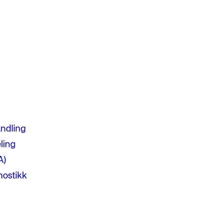
andling
ling
A)
nostikk