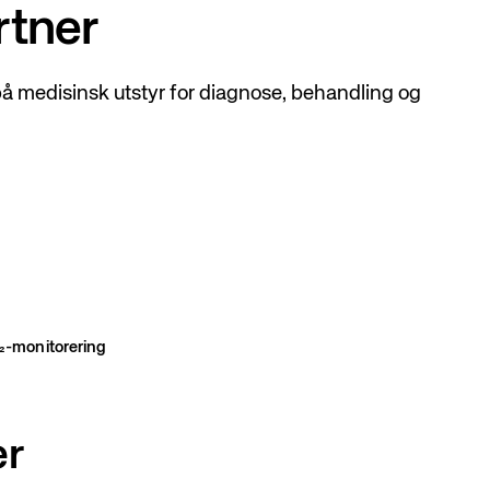
rtner
på medisinsk utstyr for diagnose, behandling og
₂-monitorering
er