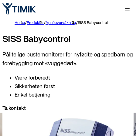
Home
/
Produkter
/
Apnéovervåkning
/
SISS Babycontrol
SISS Babycontrol
Pålitelige pustemonitorer for nyfødte og spedbarn og
forebygging mot «vuggedød».
Være forberedt
Sikkerheten først
Enkel betjening
Ta kontakt