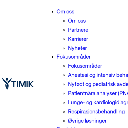
Om oss
Om oss
Partnere
Karrierer
Nyheter
Fokusområder
Fokusområder
Anestesi og intensiv beh
Nyfødt og pediatrisk avde
Patientnära analyser (PN
Lunge- og kardiologidiag
Respirasjonsbehandling
Øvrige løsninger