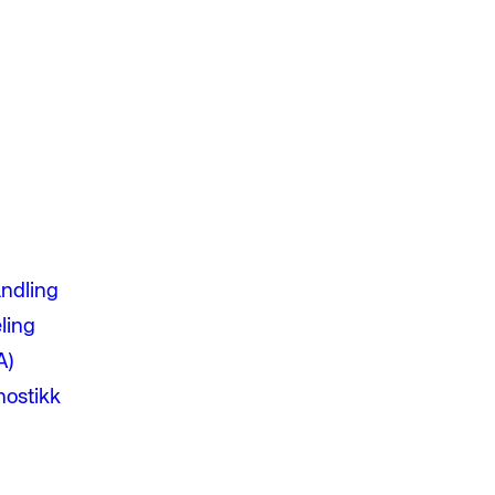
andling
ling
A)
nostikk